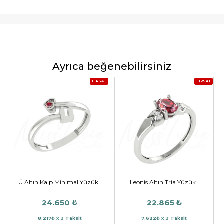
Ayrıca beğenebilirsiniz
FIRSAT
FIRSAT
Ü Altın Kalp Minimal Yüzük
Leonis Altın Tria Yüzük
24.650 ₺
22.865 ₺
8.217₺ x 3 Taksit
7.622₺ x 3 Taksit