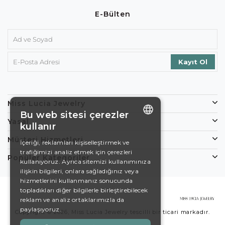
E-Bülten
Miss Lucia Jewelry
Bu web sitesi çerezler
Yasal
kullanır
ENGLISH
Müşteri Hizmetleri
İçeriği, reklamları kişiselleştirmek ve
trafiğimizi analiz etmek için çerezleri
DE
Popüler Kategoriler
kullanıyoruz. Ayrıca sitemizi kullanımınıza
EN
ilişkin bilgileri, onlara sağladığınız veya
hizmetlerini kullanmanız sonucunda
ES
topladıkları diğer bilgilerle birleştirebilecek
reklam ve analiz ortaklarımızla da
SWEDISH
paylaşıyoruz.
Copyright © 2026, Miss Lucia Jewelry tescilli bir ticari markadır.
TURKISH