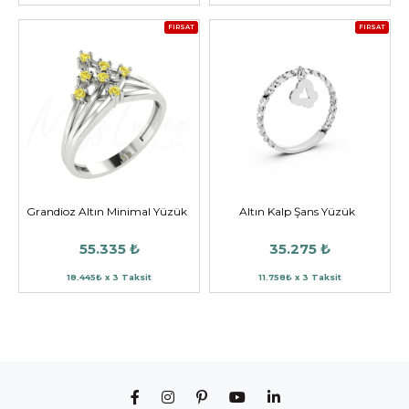
FIRSAT
FIRSAT
Grandioz Altın Minimal Yüzük
Altın Kalp Şans Yüzük
55.335 ₺
35.275 ₺
18.445₺ x 3 Taksit
11.758₺ x 3 Taksit