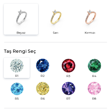
Beyaz
Sarı
Kırmızı
Taş Rengi Seç
R2
R1
R3
R4
R6
R7
R5
R8