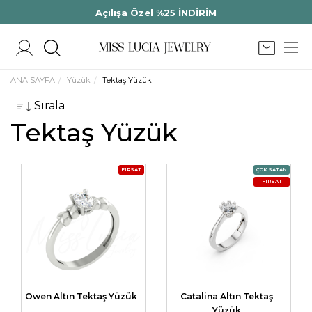
Açılışa Özel %25 İNDİRİM
ANA SAYFA
Yüzük
Tektaş Yüzük
Sırala
Tektaş Yüzük
FIRSAT
ÇOK SATAN
FIRSAT
Owen Altın Tektaş Yüzük
Catalina Altın Tektaş
Yüzük