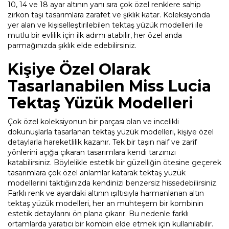
10, 14 ve 18 ayar altının yanı sıra çok özel renklere sahip
zirkon taşı tasarımlara zarafet ve şıklık katar. Koleksiyonda
yer alan ve kişiselleştirilebilen tektaş yüzük modelleri ile
mutlu bir evlilik için ilk adımı atabilir, her özel anda
parmağınızda şıklık elde edebilirsiniz.
Kişiye Özel Olarak
Tasarlanabilen Miss Lucia
Tektaş Yüzük Modelleri
Çok özel koleksiyonun bir parçası olan ve incelikli
dokunuşlarla tasarlanan tektaş yüzük modelleri, kişiye özel
detaylarla hareketlilik kazanır. Tek bir taşın naif ve zarif
yönlerini açığa çıkaran tasarımlara kendi tarzınızı
katabilirsiniz. Böylelikle estetik bir güzelliğin ötesine geçerek
tasarımlara çok özel anlamlar katarak tektaş yüzük
modellerini taktığınızda kendinizi benzersiz hissedebilirsiniz.
Farklı renk ve ayardaki altının ışıltısıyla harmanlanan altın
tektaş yüzük modelleri, her an muhteşem bir kombinin
estetik detaylarını ön plana çıkarır. Bu nedenle farklı
ortamlarda yaratıcı bir kombin elde etmek için kullanılabilir.