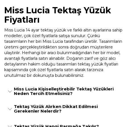
Miss Lucia Tektaş Yüzük
Fiyatları
Miss Lucia 14 ayar tektaş yüzük ve farklı altın ayarlarına sahip
modeller, çok özel fiyatlarla satışa sunulur. Çünkü
tasarımların her biri Miss Lucia tarafından üretilir. Tasarımların
üretimi gerçekleştirildikten sonra doğrudan müşterilere
ulaştırılır. Herhangi bir aracı bulunmadığından her bir model,
avantajlı fiyatlarla satın alınabilir. Doğanın zarif ve göz alıcı
detaylarının hakim olduğu tasarımları tektaş yüzük fiyatları
kapsamında çok özel fiyatlarla satın alarak tarzınıza
unutulmaz bir dokunuşta bulunabilirsiniz.
Miss Lucia Kişiselleştirebilir Tektaş Yüzükleri
Neden Tercih Etmelisiniz?
Tektaş Yüzük Alırken Dikkat Edilmesi
Gerekenler Nelerdir?
Tektaş Yüzük Hangi Parmağa Takılır?