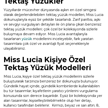
Tektaş Yüzükler
Yüzyıllardır mücevher dünyasında aşkın en özel simgesi
olarak değerlendirilebilen tektaş yüzük modelleri, Miss Lucia
dokunuşlarıyla eşsiz bir şekilde tasarlandı. Zarif parıltısı, aşkı
ve sevgiyi vurgulayan detayları ile ön plana çıkan benzersiz
tektaş yüzük modelleri; çok özel bir koleksiyonda sizlerle
buluşmaya devam ediyor. Miss Lucia avantajlarıyla
tasarlanan
yüzük
modellerini inceleyebilir, fark yaratan
tasarımlara çok özel ve avantajlı fiyat seçenekleriyle
ulaşabilirsiniz.
Miss Lucia Kişiye Özel
Tektaş Yüzük Modelleri
Miss Lucia, kişiye özel tektaş yüzük modellerini sizlerle
buluşturarak tarzınıza benzersiz bir dokunuşta bulunuyor.
Gündelik hayat içinde, gündelik kombinlerde kullanılabilen
bu tür tasarımlar; kıyafetlerin yaratıcı yönlerini vurgulama
konusunda son derece başarılıdır. Eşsiz bir koleksiyonda yer
alan tasarımlar, kişiselleştirilebilmekte olup her detay,
kullanıcı tarafından belirlenir. Kırmızı, beyaz ve sarı altın; 8,