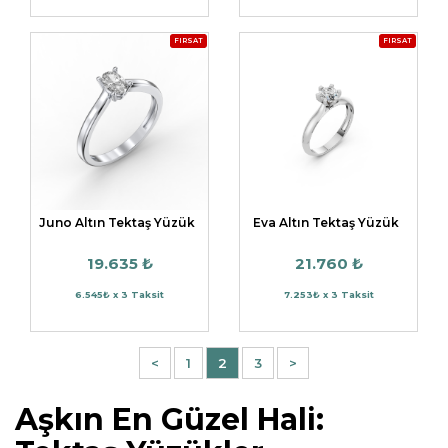
FIRSAT
FIRSAT
Juno Altın Tektaş Yüzük
Eva Altın Tektaş Yüzük
19.635 ₺
21.760 ₺
6.545₺ x 3 Taksit
7.253₺ x 3 Taksit
<
1
2
3
>
Aşkın En Güzel Hali: