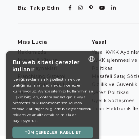
Bizi Takip Edin
Miss Lucia
Yasal
Hakkımızda
Yasal KVKK Aydınl
Misyon & Vizyon
KVKK İşlenmesi ve
Bu web sitesi çerezler
İnsan Kaynakları
Politikası
kullanır
ENGLISH
Franchising Sistemi
Mesafeli Satış Söz
İçeriği, reklamları kişiselleştirmek ve
Yüzük Ölçüsü Nasıl Alınır?
Gizlilik ve Güvenlik 
trafiğimizi analiz etmek için çerezleri
DE
kullanıyoruz. Ayrıca sitemizi kullanımınıza
İletişim
Çerez Politikası
EN
ilişkin bilgileri, onlara sağladığınız veya
Blog
Üyelik Sözleşmesi
hizmetlerini kullanmanız sonucunda
ES
Ticari Elektronik İl
topladıkları diğer bilgilerle birleştirebilecek
reklam ve analiz ortaklarımızla da
SWEDISH
paylaşıyoruz.
TURKISH
TÜM ÇEREZLERI KABUL ET