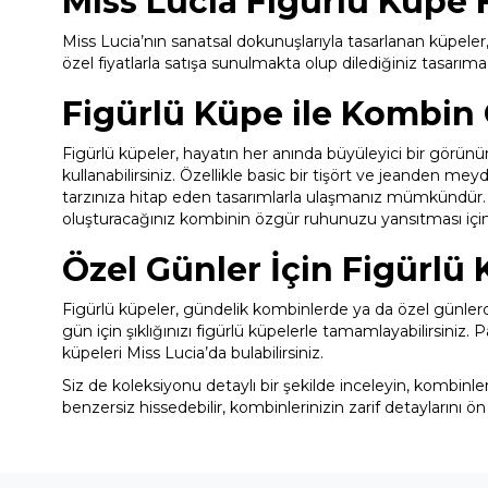
Miss Lucia Figürlü Küpe F
Miss Lucia’nın sanatsal dokunuşlarıyla tasarlanan küpele
özel fiyatlarla satışa sunulmakta olup dilediğiniz tasarıma 
Figürlü Küpe ile Kombin 
Figürlü küpeler, hayatın her anında büyüleyici bir görün
kullanabilirsiniz. Özellikle basic bir tişört ve jeanden m
tarzınıza hitap eden tasarımlarla ulaşmanız mümkündür. Za
oluşturacağınız kombinin özgür ruhunuzu yansıtması için sa
Özel Günler İçin Figürlü
Figürlü küpeler, gündelik kombinlerde ya da özel günlerd
gün için şıklığınızı figürlü küpelerle tamamlayabilirsiniz. 
küpeleri Miss Lucia’da bulabilirsiniz.
Siz de koleksiyonu detaylı bir şekilde inceleyin, kombinler
benzersiz hissedebilir, kombinlerinizin zarif detaylarını ön 