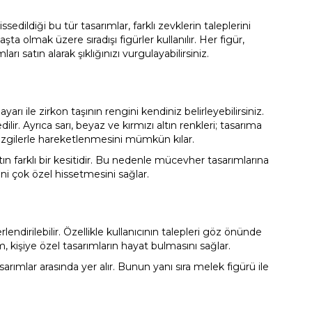
edildiği bu tür tasarımlar, farklı zevklerin taleplerini
şta olmak üzere sıradışı figürler kullanılır. Her figür,
arı satın alarak şıklığınızı vurgulayabilirsiniz.
yarı ile zirkon taşının rengini kendiniz belirleyebilirsiniz.
ilir. Ayrıca sarı, beyaz ve kırmızı altın renkleri; tasarıma
ı çizgilerle hareketlenmesini mümkün kılar.
yatın farklı bir kesitidir. Bu nedenle mücevher tasarımlarına
ini çok özel hissetmesini sağlar.
erlendirilebilir. Özellikle kullanıcının talepleri göz önünde
, kişiye özel tasarımların hayat bulmasını sağlar.
tasarımlar arasında yer alır. Bunun yanı sıra melek figürü ile