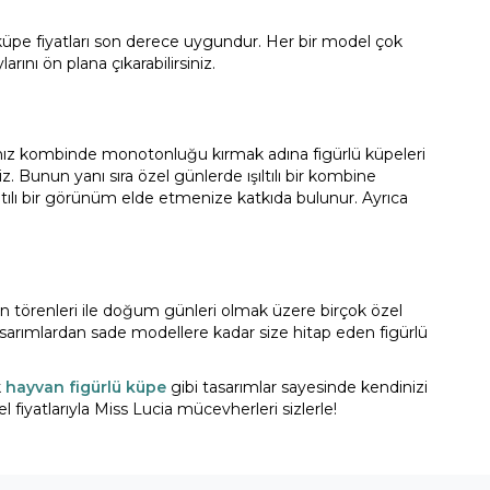
 küpe fiyatları son derece uygundur. Her bir model çok
rını ön plana çıkarabilirsiniz.
rsanız kombinde monotonluğu kırmak adına figürlü küpeleri
. Bunun yanı sıra özel günlerde ışıltılı bir kombine
ltılı bir görünüm elde etmenize katkıda bulunur. Ayrıca
ün törenleri ile doğum günleri olmak üzere birçok özel
ğı tasarımlardan sade modellere kadar size hitap eden figürlü
k
hayvan figürlü küpe
gibi tasarımlar sayesinde kendinizi
el fiyatlarıyla Miss Lucia mücevherleri sizlerle!