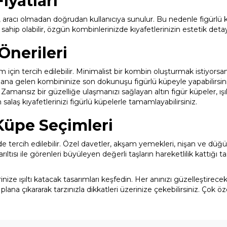
iyatları
r, aracı olmadan doğrudan kullanıcıya sunulur. Bu nedenle figürlü
sahip olabilir, özgün kombinlerinizde kıyafetlerinizin estetik detayla
Önerileri
üm için tercih edilebilir. Minimalist bir kombin oluşturmak istiyo
eydana gelen kombininize son dokunuşu figürlü küpeyle yapabilirsiniz
mansız bir güzelliğe ulaşmanızı sağlayan altın figür küpeler, ışı
laş kıyafetlerinizi figürlü küpelerle tamamlayabilirsiniz.
 Küpe Seçimleri
e tercih edilebilir. Özel davetler, akşam yemekleri, nişan ve düğ
Parıltısı ile görenleri büyüleyen değerli taşların hareketlilik kattı
inize ışıltı katacak tasarımları keşfedin. Her anınızı güzelleştirece
plana çıkararak tarzınızla dikkatleri üzerinize çekebilirsiniz. Çok öz