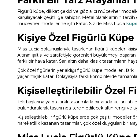
Farklı Bir Tarz Arayanlar 
Figürlü küpe, dikkat çekici ve göz alıcı mücevher modelleri 
karşılayacak çeşitliliğe sahiptir. Metal olarak altının tercih
mücevher modellerine ışıltı katar. Siz de Miss Lucia
küpe
Kişiye Özel Figürlü Küpe
Miss Lucia dokunuşlarıyla tasarlanan figürlü küpeler, kişisel
Altının ışıltısı ve zarafetiyle görenleri büyülemeyi başaran 
farklı bir hava katar. Sarı altın daha klasik tasarımların h
Çok özel figürlerin yer aldığı figürlü küpe modelleri, farkl
yaşanmışlık katar. Dolayısıyla farklı kombinlerde tamamlayı
Kişiselleştirilebilir Özel
Tek başlarına ya da farklı tasarımlarla bir arada kullanılabil
bulundurularak tasarımda tercih edilecek altın rengi ve ay
Kişiselleştirilebilir figürlü küpelerde çok çeşitli modeller 
hareketlilik kazanan tasarımlar, çok özel duyguları bir aray