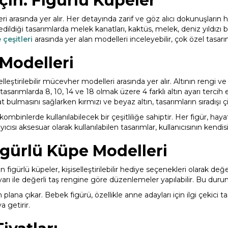
İçin: Figürlü Küpeler
arasında yer alır. Her detayında zarif ve göz alıcı dokunuşların hiss
 edildiği tasarımlarda melek kanatları, kaktüs, melek, deniz yıldızı ba
 çeşitleri
arasında yer alan modelleri inceleyebilir, çok özel tasarıml
 Modelleri
leştirilebilir mücevher modelleri arasında yer alır. Altının rengi ve a
tasarımlarda 8, 10, 14 ve 18 olmak üzere 4 farklı altın ayarı tercih ed
ayat bulmasını sağlarken kırmızı ve beyaz altın, tasarımların sıradış
ı kombinlerde kullanılabilecek bir çeşitliliğe sahiptir. Her figür, ha
cısı aksesuar olarak kullanılabilen tasarımlar, kullanıcısının kendis
 Figürlü Küpe Modelleri
en figürlü küpeler, kişiselleştirilebilir hediye seçenekleri olarak değ
arı ile değerli taş rengine göre düzenlemeler yapılabilir. Bu durum
ön plana çıkar. Bebek figürü, özellikle anne adayları için ilgi çekici 
a getirir.