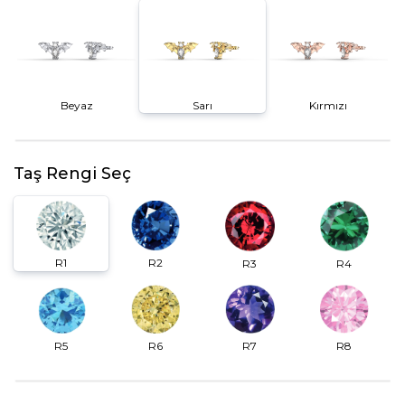
Beyaz
Sarı
Kırmızı
Taş Rengi Seç
R2
R1
R3
R4
R6
R7
R5
R8