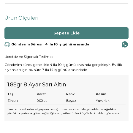
Ürün Ölçüleri
Gönderim Süresi : 4 ila 10 iş günü arasında
Ücretsiz ve Sigortalı Teslimat
Gönderim süresi genellikle 4 ila 10 iş günü arasında gerçekleşir. Evlilik
alyansları için bu süre 7 ila 14 iş günü arasındadır.
1.88gr 8 Ayar Sarı Altın
Taş
Karat
Renk
Kesim
Zircon
0,00
ct.
Beyaz
Yuvarlak
Tüm mücevherler el yapımı olduğundan ve özellikle yüzüklerde ağırlıklar
yüzük boyutuna göre değiştiğinden, nihai ürün küçük farklılıklar gösterebilir.