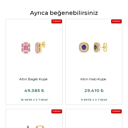
Ayrıca beğenebilirsiniz
FIRSAT
FIRSAT
Altın Baget Küpe
Altın Halo Küpe
49.385 ₺
29.410 ₺
16.462₺ x 3 Taksit
9.803₺ x 3 Taksit
FIRSAT
FIRSAT