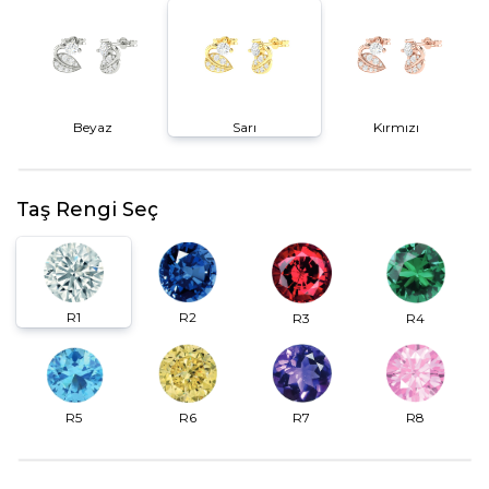
Beyaz
Sarı
Kırmızı
Taş Rengi Seç
R2
R1
R3
R4
R6
R7
R5
R8