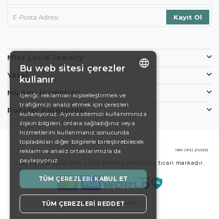
Miss Lucia Jewelry
Bu web sitesi çerezler
Yasal
kullanır
ENGLISH
Müşteri Hizmetleri
İçeriği, reklamları kişiselleştirmek ve
trafiğimizi analiz etmek için çerezleri
DE
Popüler Kategoriler
kullanıyoruz. Ayrıca sitemizi kullanımınıza
EN
ilişkin bilgileri, onlara sağladığınız veya
hizmetlerini kullanmanız sonucunda
ES
topladıkları diğer bilgilerle birleştirebilecek
reklam ve analiz ortaklarımızla da
SWEDISH
paylaşıyoruz.
Copyright © 2026, Miss Lucia Jewelry tescilli bir ticari markadır.
TURKISH
TÜM ÇEREZLERI KABUL ET
Koşullar
Gizlilik
TÜM ÇEREZLERI REDDET