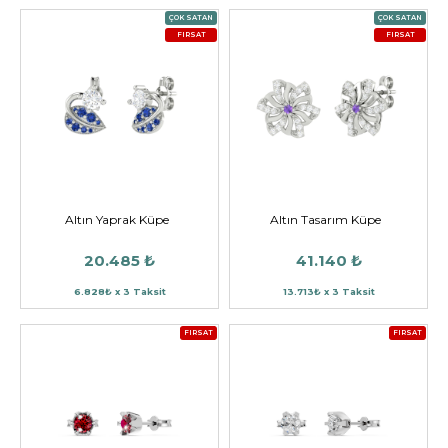
ÇOK SATAN
ÇOK SATAN
FIRSAT
FIRSAT
Altın Yaprak Küpe
Altın Tasarım Küpe
20.485 ₺
41.140 ₺
6.828₺ x 3 Taksit
13.713₺ x 3 Taksit
FIRSAT
FIRSAT