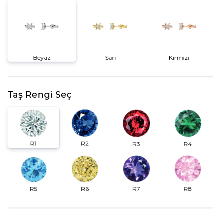
Beyaz
Sarı
Kırmızı
Taş Rengi Seç
R2
R1
R3
R4
R6
R7
R5
R8