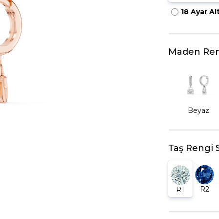
18 Ayar Al
HARFLI KOLYE UCU
LYE
TRIA YÜZÜK
TAMTUR YÜZÜK
Maden Ren
Beyaz
Taş Rengi 
R2
R1