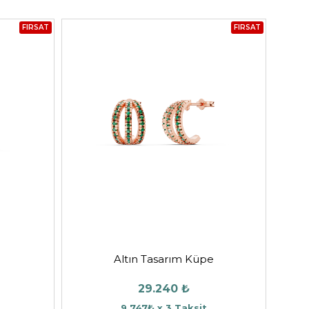
FIRSAT
FIRSAT
Altın Tasarım Küpe
29.240 ₺
9.747₺ x 3 Taksit