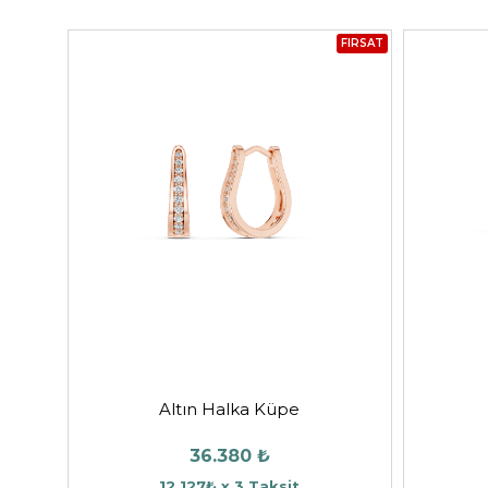
FIRSAT
Altın Halka Küpe
36.380 ₺
12.127₺ x 3 Taksit