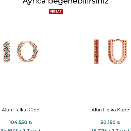
Ayrıca beğenebilirsiniz
FIRSAT
Altın Halka Küpe
Altın Halka Küpe
104.550 ₺
50.150 ₺
34.850₺ x 3 Taksit
16.717₺ x 3 Taksit