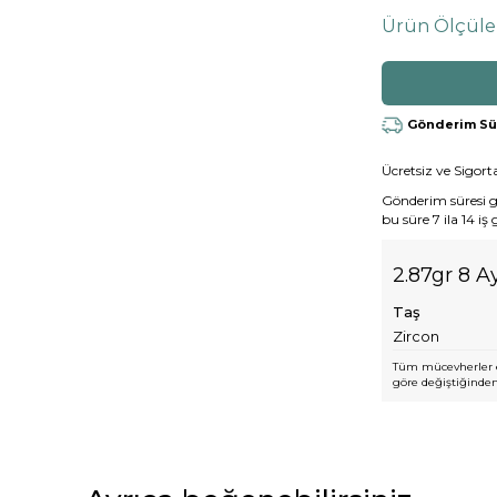
Ürün Ölçüle
Gönderim Süre
Ücretsiz ve Sigorta
Gönderim süresi gen
bu süre 7 ila 14 iş
2.87gr 8 A
Taş
Zircon
Tüm mücevherler e
göre değiştiğinden,