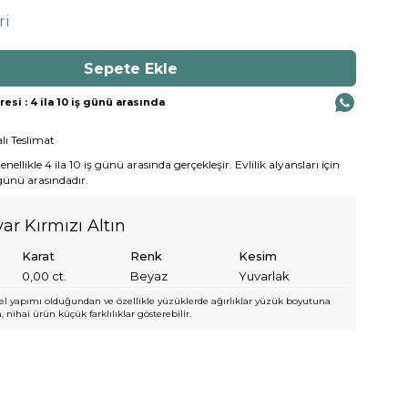
ri
si : 4 ila 10 iş günü arasında
lı Teslimat
ellikle 4 ila 10 iş günü arasında gerçekleşir. Evlilik alyansları için
 günü arasındadır.
yar Kırmızı Altın
Karat
Renk
Kesim
0,00
ct.
Beyaz
Yuvarlak
l yapımı olduğundan ve özellikle yüzüklerde ağırlıklar yüzük boyutuna
 nihai ürün küçük farklılıklar gösterebilir.