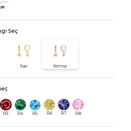
tın
BEŞTAŞ YÜZÜK
gi Seç
Sarı
Kırmızı
Seç
R6
R7
R5
R8
R3
R4