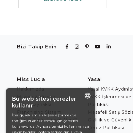
Bizi Takip Edin
Miss Lucia
Yasal
Hakkımızda
Yasal KVKK Aydınl
Misyon & Vizyon
KVKK İşlenmesi ve
Bu web sitesi çerezler
İnsan Kaynakları
Politikası
kullanır
ENGLISH
Franchising Sistemi
Mesafeli Satış Söz
İçeriği, reklamları kişiselleştirmek ve
Yüzük Ölçüsü Nasıl Alınır?
Gizlilik ve Güvenlik 
trafiğimizi analiz etmek için çerezleri
DE
kullanıyoruz. Ayrıca sitemizi kullanımınıza
İletişim
Çerez Politikası
EN
ilişkin bilgileri, onlara sağladığınız veya