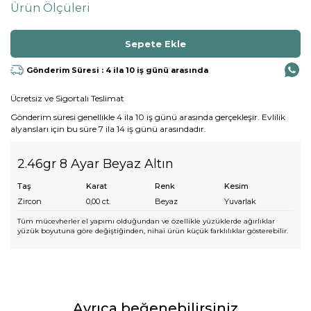
Ürün Ölçüleri
Gönderim Süresi : 4 ila 10 iş günü arasında
Ücretsiz ve Sigortalı Teslimat
Gönderim süresi genellikle 4 ila 10 iş günü arasında gerçekleşir. Evlilik
alyansları için bu süre 7 ila 14 iş günü arasındadır.
2.46gr 8 Ayar Beyaz Altın
Taş
Karat
Renk
Kesim
Zircon
0,00
ct.
Beyaz
Yuvarlak
Tüm mücevherler el yapımı olduğundan ve özellikle yüzüklerde ağırlıklar
yüzük boyutuna göre değiştiğinden, nihai ürün küçük farklılıklar gösterebilir.
Ayrıca beğenebilirsiniz