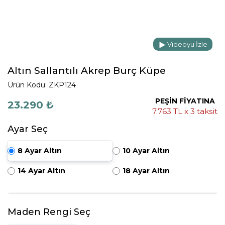
Videoyu İzle
Altın Sallantılı Akrep Burç Küpe
Ürün Kodu: ZKP124
PEŞİN FİYATINA
23.290 ₺
7.763 TL x 3 taksit
Ayar Seç
8 Ayar Altın
10 Ayar Altın
14 Ayar Altın
18 Ayar Altın
Maden Rengi Seç