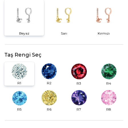
Beyaz
Sarı
Kırmızı
Taş Rengi Seç
R2
R1
R3
R4
R6
R7
R5
R8