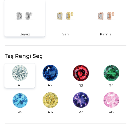
Beyaz
Sarı
Kırmızı
Taş Rengi Seç
R2
R1
R3
R4
R6
R7
R5
R8