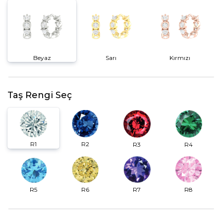
Beyaz
Sarı
Kırmızı
Taş Rengi Seç
R2
R1
R3
R4
R6
R7
R5
R8