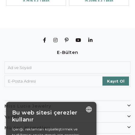
9.747₺ x 3 Taksit
14.308₺ x 3 Taksit
E-Bülten
Miss Lucia Jewelry
Bu web sitesi çerezler
Yasal
kullanır
ENGLISH
Müşteri Hizmetleri
İçeriği, reklamları kişiselleştirmek ve
trafiğimizi analiz etmek için çerezleri