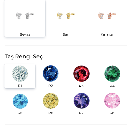
Beyaz
Sarı
Kırmızı
Taş Rengi Seç
R2
R1
R3
R4
R6
R7
R5
R8