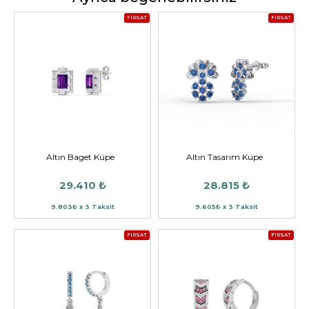
FIRSAT
FIRSAT
Altın Baget Küpe
Altın Tasarım Küpe
29.410 ₺
28.815 ₺
9.803₺ x 3 Taksit
9.605₺ x 3 Taksit
FIRSAT
FIRSAT