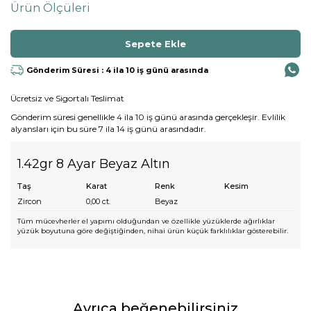
Ürün Ölçüleri
Gönderim Süresi : 4 ila 10 iş günü arasında
Ücretsiz ve Sigortalı Teslimat
Gönderim süresi genellikle 4 ila 10 iş günü arasında gerçekleşir. Evlilik
alyansları için bu süre 7 ila 14 iş günü arasındadır.
1.42gr 8 Ayar Beyaz Altın
Taş
Karat
Renk
Kesim
Zircon
0,00
ct.
Beyaz
Tüm mücevherler el yapımı olduğundan ve özellikle yüzüklerde ağırlıklar
yüzük boyutuna göre değiştiğinden, nihai ürün küçük farklılıklar gösterebilir.
Ayrıca beğenebilirsiniz