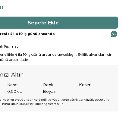
ri
si : 4 ila 10 iş günü arasında
lı Teslimat
ellikle 4 ila 10 iş günü arasında gerçekleşir. Evlilik alyansları için
 günü arasındadır.
mızı Altın
Karat
Renk
Kesim
0,00
ct.
Beyaz
l yapımı olduğundan ve özellikle yüzüklerde ağırlıklar yüzük boyutuna
 nihai ürün küçük farklılıklar gösterebilir.