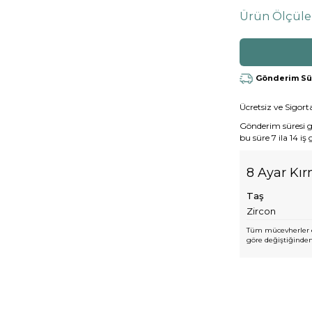
Ürün Ölçüle
Gönderim Süre
Ücretsiz ve Sigorta
Gönderim süresi gen
bu süre 7 ila 14 iş
8 Ayar Kır
Taş
Zircon
Tüm mücevherler e
göre değiştiğinden,