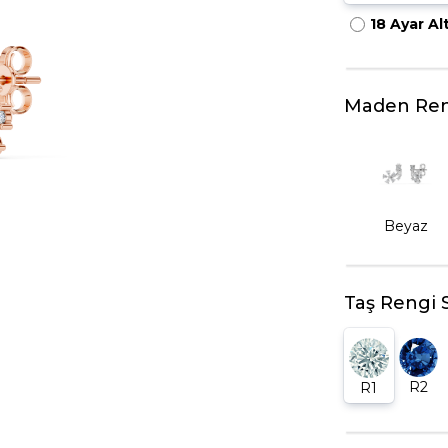
18 Ayar Al
HARFLI KOLYE UCU
LYE
TRIA YÜZÜK
TAMTUR YÜZÜK
Maden Ren
Beyaz
Taş Rengi 
R2
R1