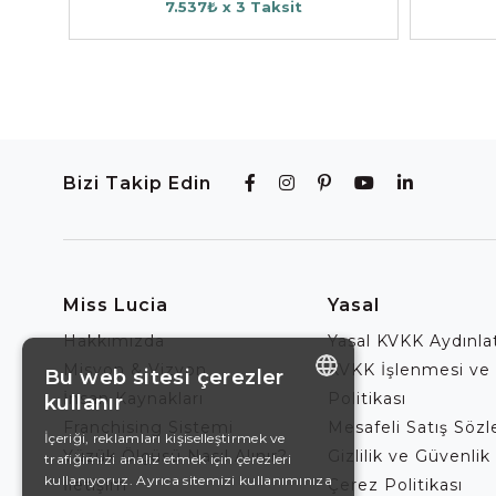
7.537₺ x 3 Taksit
Bizi Takip Edin
Miss Lucia
Yasal
Hakkımızda
Yasal KVKK Aydınl
Misyon & Vizyon
KVKK İşlenmesi ve
Bu web sitesi çerezler
İnsan Kaynakları
Politikası
kullanır
ENGLISH
Franchising Sistemi
Mesafeli Satış Söz
İçeriği, reklamları kişiselleştirmek ve
Yüzük Ölçüsü Nasıl Alınır?
Gizlilik ve Güvenlik 
trafiğimizi analiz etmek için çerezleri
DE
kullanıyoruz. Ayrıca sitemizi kullanımınıza
İletişim
Çerez Politikası