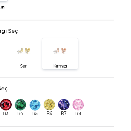
tın
BEŞTAŞ YÜZÜK
gi Seç
Sarı
Kırmızı
Seç
R6
R7
R5
R8
R3
R4