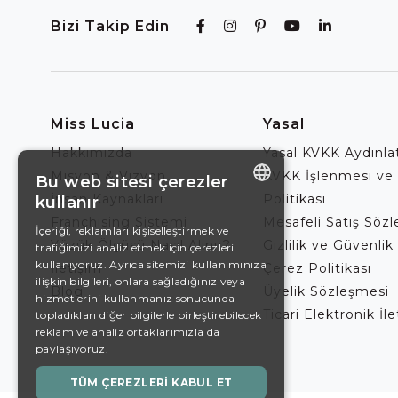
Bizi Takip Edin
Miss Lucia
Yasal
Hakkımızda
Yasal KVKK Aydınl
Misyon & Vizyon
KVKK İşlenmesi ve
Bu web sitesi çerezler
İnsan Kaynakları
Politikası
kullanır
ENGLISH
Franchising Sistemi
Mesafeli Satış Söz
İçeriği, reklamları kişiselleştirmek ve
Yüzük Ölçüsü Nasıl Alınır?
Gizlilik ve Güvenlik 
trafiğimizi analiz etmek için çerezleri
DE
kullanıyoruz. Ayrıca sitemizi kullanımınıza
İletişim
Çerez Politikası
EN
ilişkin bilgileri, onlara sağladığınız veya
Blog
Üyelik Sözleşmesi
hizmetlerini kullanmanız sonucunda
ES
Ticari Elektronik İl
topladıkları diğer bilgilerle birleştirebilecek
reklam ve analiz ortaklarımızla da
SWEDISH
paylaşıyoruz.
TURKISH
TÜM ÇEREZLERI KABUL ET