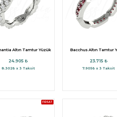
HARFLI KOLYE UCU
LYE
TRIA YÜZÜK
TAMTUR YÜZÜK
antia Altın Tamtur Yüzük
Bacchus Altın Tamtur 
24.905 ₺
23.715 ₺
8.302₺ x 3 Taksit
7.905₺ x 3 Taksit
FIRSAT