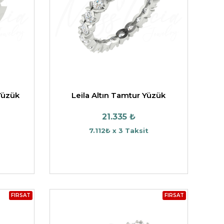
BEŞTAŞ YÜZÜK
Yüzük
Leila Altın Tamtur Yüzük
21.335 ₺
7.112₺ x 3 Taksit
FIRSAT
FIRSAT