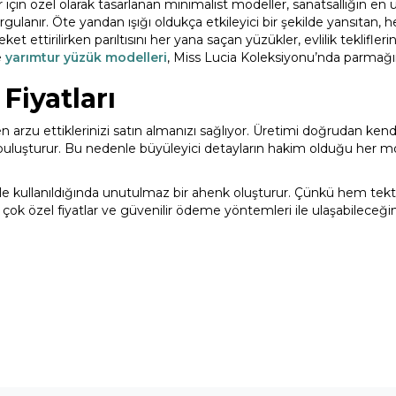
için özel olarak tasarlanan minimalist modeller, sanatsallığın en
ar vurgulanır. Öte yandan ışığı oldukça etkileyici bir şekilde yansıt
t ettirilirken parıltısını her yana saçan yüzükler, evlilik teklifler
e
yarımtur yüzük modelleri
, Miss Lucia Koleksiyonu’nda parmağınız
Fiyatları
n arzu ettiklerinizi satın almanızı sağlıyor. Üretimi doğrudan ken
buluşturur. Bu nedenle büyüleyici detayların hakim olduğu her mode
ş ile kullanıldığında unutulmaz bir ahenk oluşturur. Çünkü hem te
çok özel fiyatlar ve güvenilir ödeme yöntemleri ile ulaşabileceği