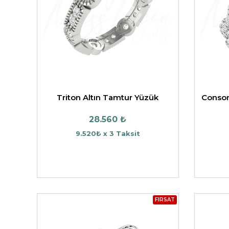
DWELLERS
TASARIM KOLYE UCU
HAYVAN FIGÜRLÜ KO
TAŞSIZ YÜZÜK
UCU
YARIMTUR YÜZÜK
Triton Altın Tamtur Yüzük
Conson
28.560 ₺
9.520₺ x 3 Taksit
FIRSAT