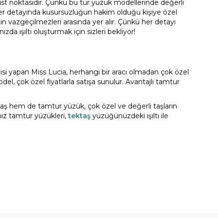
 üst noktasıdır. Çünkü bu tür yüzük modellerinde değerli
an, her detayında kusursuzluğun hakim olduğu kişiye özel
inin vazgeçilmezleri arasında yer alır. Çünkü her detayı
da ışıltı oluşturmak için sizleri bekliyor!
disi yapan Miss Lucia, herhangi bir aracı olmadan çok özel
l, çok özel fiyatlarla satışa sunulur. Avantajlı tamtur
ktaş hem de tamtur yüzük, çok özel ve değerli taşların
niz tamtur yüzükleri,
tektaş
yüzüğünüzdeki ışıltı ile