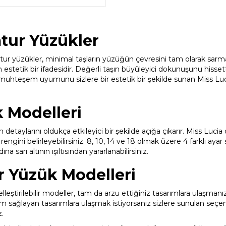
mtur Yüzükler
ur yüzükler, minimal taşların yüzüğün çevresini tam olarak sarmas
tetik bir ifadesidir. Değerli taşın büyüleyici dokunuşunu hissettire
 muhteşem uyumunu sizlere bir estetik bir şekilde sunan Miss Lucia a
 Modelleri
n detaylarını oldukça etkileyici bir şekilde açığa çıkarır. Miss Lucia 
rengini belirleyebilirsiniz. 8, 10, 14 ve 18 olmak üzere 4 farklı a
na sarı altının ışıltısından yararlanabilirsiniz.
ur Yüzük Modelleri
leştirilebilir modeller, tam da arzu ettiğiniz tasarımlara ulaşmanız 
m sağlayan tasarımlara ulaşmak istiyorsanız sizlere sunulan seçe
z.