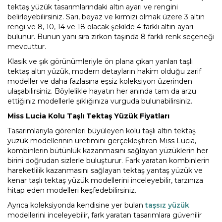
tektaş yüzük tasarımlarındaki altın ayarı ve rengini
belirleyebilirsiniz. Sarı, beyaz ve kırmızı olmak üzere 3 altın
rengi ve 8, 10, 14 ve 18 olacak şekilde 4 farklı altın ayarı
bulunur. Bunun yanı sıra zirkon taşında 8 farklı renk seçeneği
mevcuttur.
Klasik ve şık görünümleriyle ön plana çıkan yanları taşlı
tektaş altın yüzük, modern detayların hakim olduğu zarif
modeller ve daha fazlasına eşsiz koleksiyon üzerinden
ulaşabilirsiniz. Böylelikle hayatın her anında tam da arzu
ettiğiniz modellerle şıklığınıza vurguda bulunabilirsiniz.
Miss Lucia Kolu Taşlı Tektaş Yüzük Fiyatları
Tasarımlarıyla görenleri büyüleyen kolu taşlı altın tektaş
yüzük modellerinin üretimini gerçekleştiren Miss Lucia,
kombinlerin bütünlük kazanmasını sağlayan yüzüklerin her
birini doğrudan sizlerle buluşturur. Fark yaratan kombinlerin
hareketlilik kazanmasını sağlayan tektaş yantaş yüzük ve
kenar taşlı tektaş yüzük modellerini inceleyebilir, tarzınıza
hitap eden modelleri keşfedebilirsiniz.
Ayrıca koleksiyonda kendisine yer bulan
taşsız yüzük
modellerini inceleyebilir, fark yaratan tasarımlara güvenilir