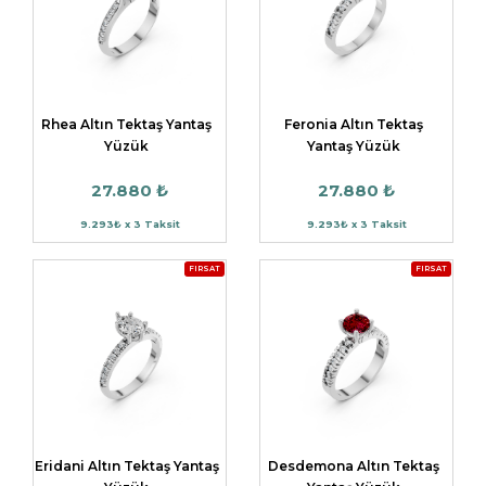
Rhea Altın Tektaş Yantaş
Feronia Altın Tektaş
Yüzük
Yantaş Yüzük
27.880 ₺
27.880 ₺
9.293₺ x 3 Taksit
9.293₺ x 3 Taksit
FIRSAT
FIRSAT
Eridani Altın Tektaş Yantaş
Desdemona Altın Tektaş