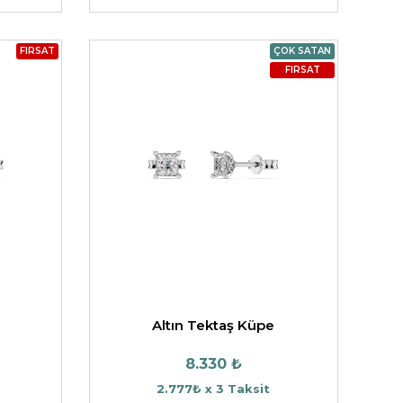
FIRSAT
ÇOK SATAN
FIRSAT
Altın Tektaş Küpe
8.330 ₺
2.777₺ x 3 Taksit