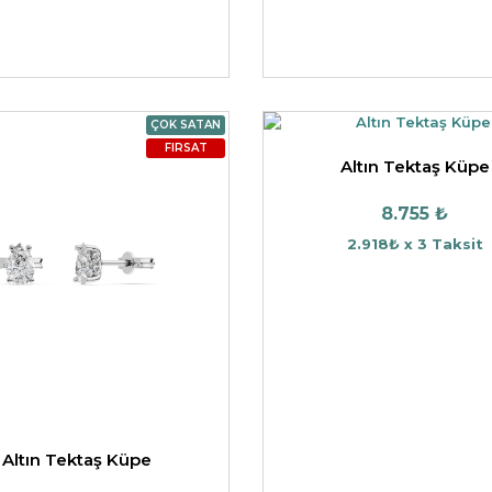
ÇOK SATAN
FIRSAT
Altın Tektaş Küpe
8.755 ₺
2.918₺ x 3 Taksit
Altın Tektaş Küpe