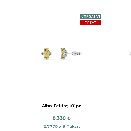
ÇOK SATAN
FIRSAT
Altın Tektaş Küpe
8.330 ₺
2.777₺ x 3 Taksit