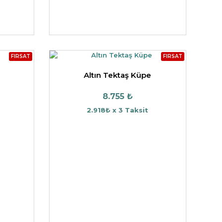
FIRSAT
FIRSAT
Altın Tektaş Küpe
8.755 ₺
2.918₺ x 3 Taksit