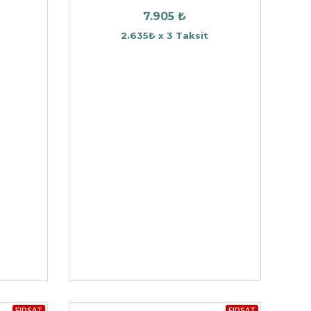
7.905 ₺
2.635₺ x 3 Taksit
FIRSAT
FIRSAT