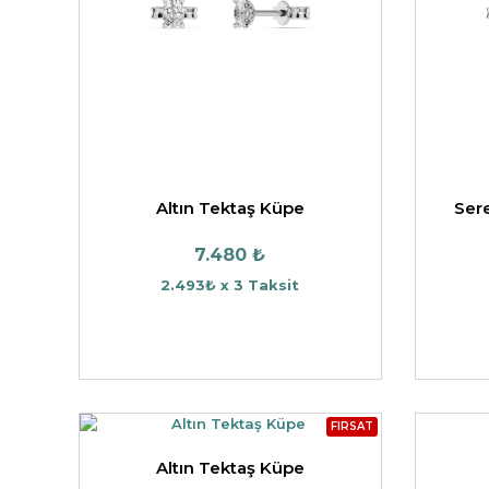
DWELLERS
TASARIM KOLYE UCU
HAYVAN FIGÜRLÜ KO
TAŞSIZ YÜZÜK
UCU
YARIMTUR YÜZÜK
Altın Tektaş Küpe
Ser
7.480 ₺
2.493₺ x 3 Taksit
FIRSAT
Altın Tektaş Küpe