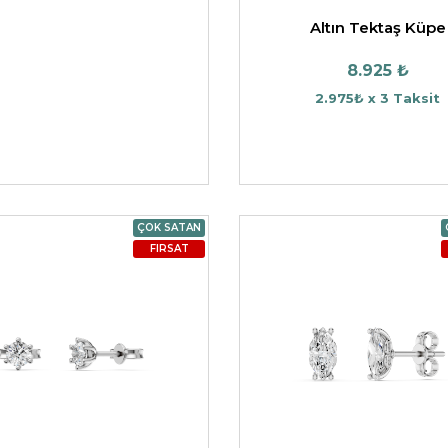
Altın Tektaş Küpe
8.925 ₺
2.975₺ x 3 Taksit
ÇOK SATAN
FIRSAT