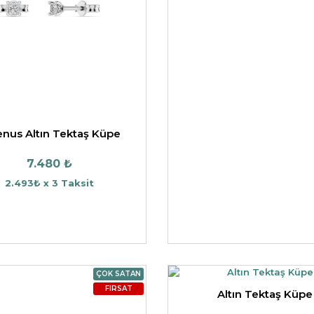
HARFLI KOLYE UCU
LYE
TRIA YÜZÜK
TAMTUR YÜZÜK
enus Altın Tektaş Küpe
7.480 ₺
2.493₺ x 3 Taksit
ÇOK SATAN
FIRSAT
Altın Tektaş Küpe