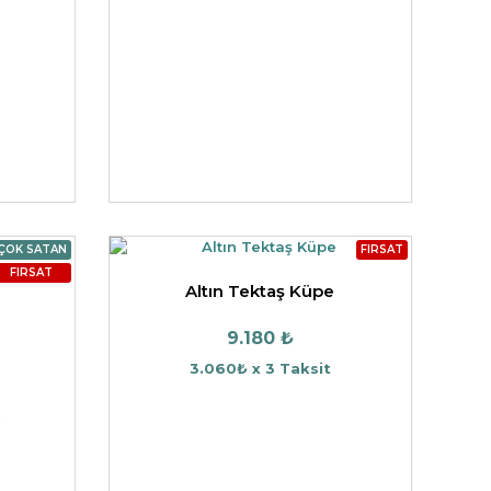
ÇOK SATAN
FIRSAT
FIRSAT
Altın Tektaş Küpe
9.180 ₺
3.060₺ x 3 Taksit