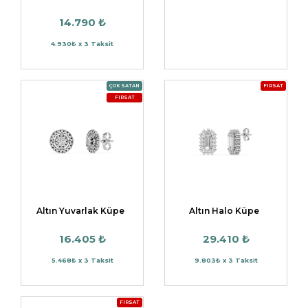
14.790 ₺
4.930₺ x 3 Taksit
ÇOK SATAN
FIRSAT
FIRSAT
Altın Yuvarlak Küpe
Altın Halo Küpe
16.405 ₺
29.410 ₺
5.468₺ x 3 Taksit
9.803₺ x 3 Taksit
FIRSAT