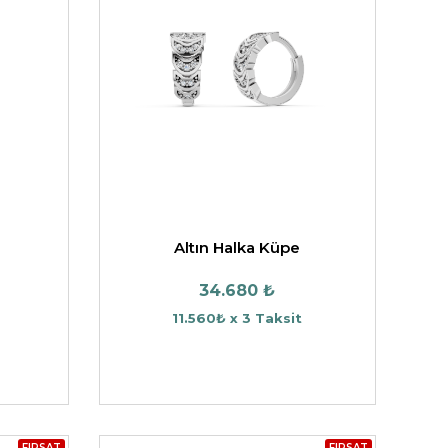
Altın Halka Küpe
34.680 ₺
11.560₺ x 3 Taksit
FIRSAT
FIRSAT