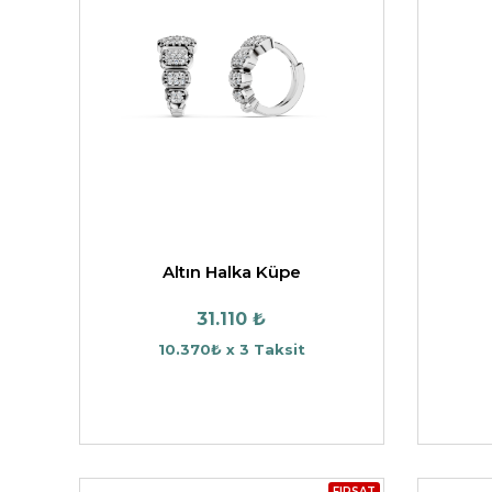
Altın Halka Küpe
31.110 ₺
10.370₺ x 3 Taksit
FIRSAT