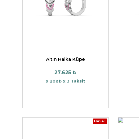
DWELLERS
TASARIM KOLYE UCU
HAYVAN FIGÜRLÜ KO
TAŞSIZ YÜZÜK
UCU
YARIMTUR YÜZÜK
Altın Halka Küpe
27.625 ₺
9.208₺ x 3 Taksit
FIRSAT