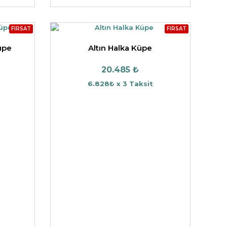
FIRSAT
FIRSAT
üpe
Altın Halka Küpe
20.485 ₺
6.828₺ x 3 Taksit